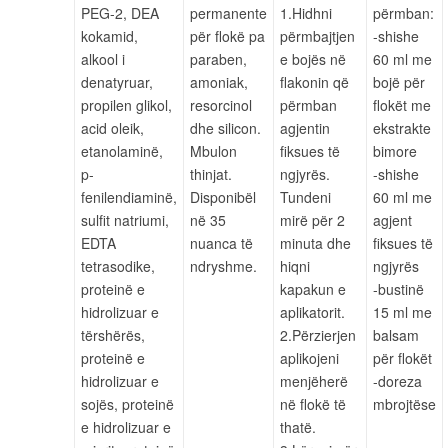
PEG-2, DEA
permanente
1.Hidhni
përmban:
kokamid,
për flokë pa
përmbajtjen
-shishe
alkool i
paraben,
e bojës në
60 ml me
denatyruar,
amoniak,
flakonin që
bojë për
propilen glikol,
resorcinol
përmban
flokët me
acid oleik,
dhe silicon.
agjentin
ekstrakte
etanolaminë,
Mbulon
fiksues të
bimore
p-
thinjat.
ngjyrës.
-shishe
fenilendiaminë,
Disponibël
Tundeni
60 ml me
sulfit natriumi,
në 35
mirë për 2
agjent
EDTA
nuanca të
minuta dhe
fiksues të
tetrasodike,
ndryshme.
hiqni
ngjyrës
proteinë e
kapakun e
-bustinë
hidrolizuar e
aplikatorit.
15 ml me
tërshërës,
2.Përzierjen
balsam
proteinë e
aplikojeni
për flokët
hidrolizuar e
menjëherë
-doreza
sojës, proteinë
në flokë të
mbrojtëse
e hidrolizuar e
thatë.