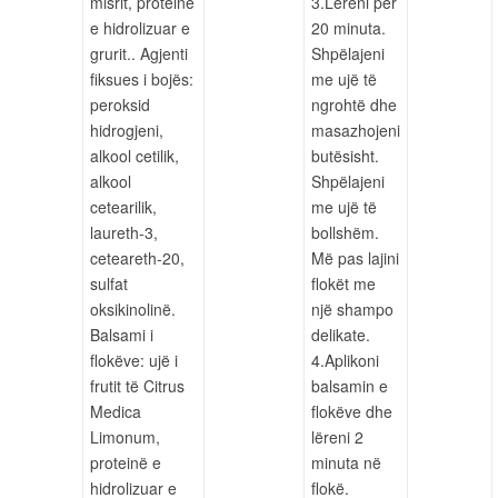
misrit, proteinë
3.Lëreni për
e hidrolizuar e
20 minuta.
grurit.. Agjenti
Shpëlajeni
fiksues i bojës:
me ujë të
peroksid
ngrohtë dhe
hidrogjeni,
masazhojeni
alkool cetilik,
butësisht.
alkool
Shpëlajeni
cetearilik,
me ujë të
laureth-3,
bollshëm.
ceteareth-20,
Më pas lajini
sulfat
flokët me
oksikinolinë.
një shampo
Balsami i
delikate.
flokëve: ujë i
4.Aplikoni
frutit të Citrus
balsamin e
Medica
flokëve dhe
Limonum,
lëreni 2
proteinë e
minuta në
hidrolizuar e
flokë.