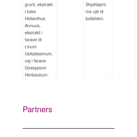
grurit, ekstrakt
Shpëlajeni
i lules
me ujë të
Helianthus
bollshëm.
Annuus,
ekstrakt i
farave të
Linum
Usitatissimum,
vaj i farave
Gossypium
Herbaceum.
Partners