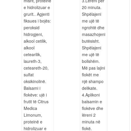
misrit, proteinë
3.Lëreni për
e hidrolizuar e
20 minuta.
grurit.. Agjenti
Shpëlajeni
fiksues i bojës:
me ujë të
peroksid
ngrohtë dhe
hidrogjeni,
masazhojeni
alkool cetilik,
butësisht.
alkool
Shpëlajeni
cetearilik,
me ujë të
laureth-3,
bollshëm.
ceteareth-20,
Më pas lajini
sulfat
flokët me
oksikinolinë.
një shampo
Balsami i
delikate.
flokëve: ujë i
4.Aplikoni
frutit të Citrus
balsamin e
Medica
flokëve dhe
Limonum,
lëreni 2
proteinë e
minuta në
hidrolizuar e
flokë.