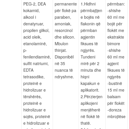
PEG-2, DEA
permanente
1.Hidhni
përmban:
kokamid,
për flokë pa
përmbajtjen
-shishe
alkool i
paraben,
e bojës në
60 ml me
denatyruar,
amoniak,
flakonin që
bojë për
propilen glikol,
resorcinol
përmban
flokët me
acid oleik,
dhe silicon.
agjentin
ekstrakte
etanolaminë,
Mbulon
fiksues të
bimore
p-
thinjat.
ngjyrës.
-shishe
fenilendiaminë,
Disponibël
Tundeni
60 ml me
sulfit natriumi,
në 35
mirë për 2
agjent
EDTA
nuanca të
minuta dhe
fiksues të
tetrasodike,
ndryshme.
hiqni
ngjyrës
proteinë e
kapakun e
-bustinë
hidrolizuar e
aplikatorit.
15 ml me
tërshërës,
2.Përzierjen
balsam
proteinë e
aplikojeni
për flokët
hidrolizuar e
menjëherë
-doreza
sojës, proteinë
në flokë të
mbrojtëse
e hidrolizuar e
thatë.