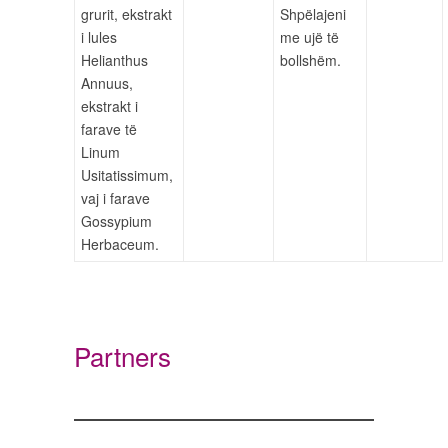
grurit, ekstrakt
Shpëlajeni
i lules
me ujë të
Helianthus
bollshëm.
Annuus,
ekstrakt i
farave të
Linum
Usitatissimum,
vaj i farave
Gossypium
Herbaceum.
Partners